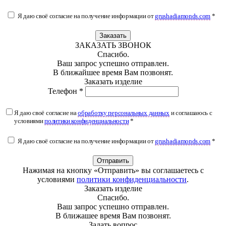
Я даю своё согласие на получение информации от
grushadiamonds.com
*
Заказать
ЗАКАЗАТЬ ЗВОНОК
Спасибо.
Ваш запрос успешно отправлен.
В ближайшее время Вам позвонят.
Заказать изделие
Телефон *
Я даю своё согласие на
обработку персональных данных
и соглашаюсь с
условиями
политики конфиденциальности
*
Я даю своё согласие на получение информации от
grushadiamonds.com
*
Отправить
Нажимая на кнопку «Отправить» вы соглашаетесь с
условиями
политики конфиденциальности
.
Заказать изделие
Спасибо.
Ваш запрос успешно отправлен.
В ближашее время Вам позвонят.
Задать вопрос