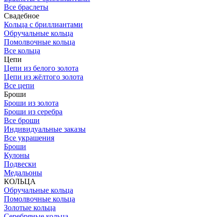
Все браслеты
Свадебное
Кольца с бриллиантами
Обручальные кольца
Помолвочные кольца
Все кольца
Цепи
Цепи из белого золота
Цепи из жёлтого золота
Все цепи
Броши
Броши из золота
Броши из серебра
Все броши
Индивидуальные заказы
Все украшения
Броши
Кулоны
Подвески
Медальоны
КОЛЬЦА
Обручальные кольца
Помолвочные кольца
Золотые кольца
Серебряные кольца