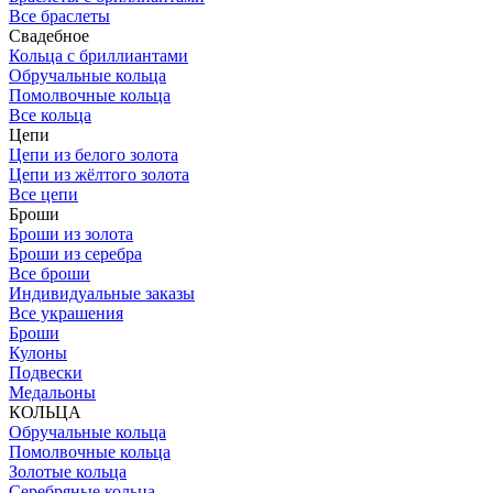
Все браслеты
Свадебное
Кольца с бриллиантами
Обручальные кольца
Помолвочные кольца
Все кольца
Цепи
Цепи из белого золота
Цепи из жёлтого золота
Все цепи
Броши
Броши из золота
Броши из серебра
Все броши
Индивидуальные заказы
Все украшения
Броши
Кулоны
Подвески
Медальоны
КОЛЬЦА
Обручальные кольца
Помолвочные кольца
Золотые кольца
Серебряные кольца