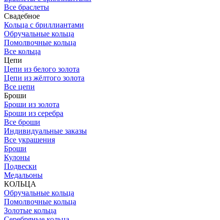
Все браслеты
Свадебное
Кольца с бриллиантами
Обручальные кольца
Помолвочные кольца
Все кольца
Цепи
Цепи из белого золота
Цепи из жёлтого золота
Все цепи
Броши
Броши из золота
Броши из серебра
Все броши
Индивидуальные заказы
Все украшения
Броши
Кулоны
Подвески
Медальоны
КОЛЬЦА
Обручальные кольца
Помолвочные кольца
Золотые кольца
Серебряные кольца