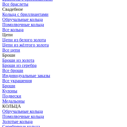
Все браслеты
Свадебное
Кольца с бриллиантами
Обручальные кольца
Помолвочные кольца
Все кольца
Цепи
Цепи из белого золота
Цепи из жёлтого золота
Все цепи
Броши
Броши из золота
Броши из серебра
Все броши
Индивидуальные заказы
Все украшения
Броши
Кулоны
Подвески
Медальоны
КОЛЬЦА
Обручальные кольца
Помолвочные кольца
Золотые кольца
Серебряные кольца