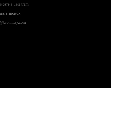
исать в Telegram
азать звонок
o@bronnitsy.com