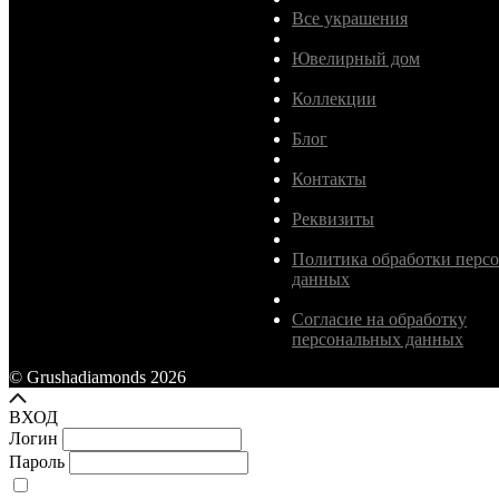
Все украшения
Ювелирный дом
Коллекции
Блог
Контакты
Реквизиты
Политика обработки перс
данных
Согласие на обработку
персональных данных
© Grushadiamonds 2026
ВХОД
Логин
Пароль