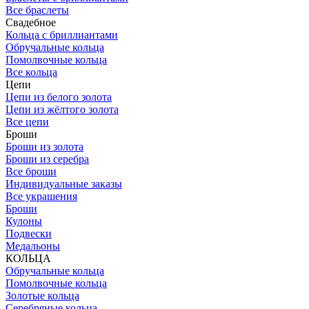
Все браслеты
Свадебное
Кольца с бриллиантами
Обручальные кольца
Помолвочные кольца
Все кольца
Цепи
Цепи из белого золота
Цепи из жёлтого золота
Все цепи
Броши
Броши из золота
Броши из серебра
Все броши
Индивидуальные заказы
Все украшения
Броши
Кулоны
Подвески
Медальоны
КОЛЬЦА
Обручальные кольца
Помолвочные кольца
Золотые кольца
Серебряные кольца