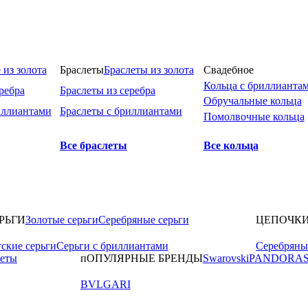
 из золота
Браслеты
Браслеты из золота
Свадебное
Кольца с бриллианта
ребра
Браслеты из серебра
Обручальные кольца
иллиантами
Браслеты с бриллиантами
Помолвочные кольца
Все браслеты
Все кольца
РЬГИ
Золотые серьги
Серебряные серьги
ЦЕПОЧК
ские серьги
Серьги с бриллиантами
Серебряны
леты
пОПУЛЯРНЫЕ БРЕНДЫ
Swarovski
PANDORA
BVLGARI