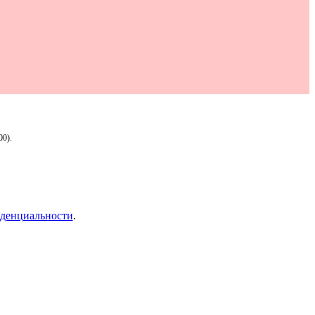
00).
денциальности
.