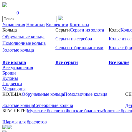
0
Украшения
Новинки
Коллекции
Контакты
Кольца
Серьги
Серьги из золота
Колье
Колье
Обручальные кольца
Серьги из серебра
Колье из се
Помолвочные кольца
Серьги с бриллиантами
Колье с бр
Золотые кольца
Все кольца
Все серьги
Все колье
Все украшения
Броши
Кулоны
Подвески
Медальоны
КОЛЬЦА
Обручальные кольца
Помолвочные кольца
СЕ
Золотые кольца
Серебряные кольца
Дет
БРАСЛЕТЫ
Мужские браслеты
Женские браслеты
Золотые брас
Шармы для браслетов