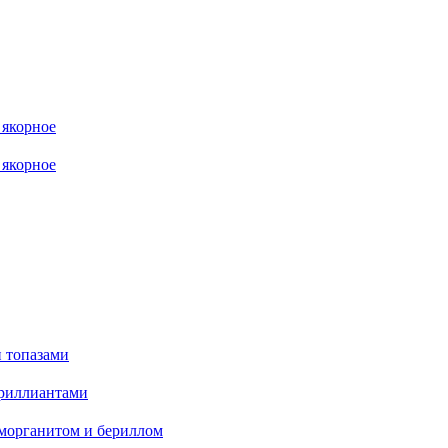
 якорное
 якорное
и топазами
бриллиантами
 морганитом и бериллом