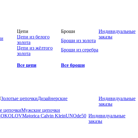
Цепи
Броши
Индивидуальные
Цепи из белого
заказы
ми
Броши из золота
золота
Цепи из жёлтого
Броши из серебра
золота
Все цепи
Все броши
И
Золотые цепочки
Дизайнерские
Индивидуальные
заказы
е цепочки
Мужские цепочки
SOKOLOV
Majorica
Calvin Klein
UNOde50
Индивидуальные
заказы