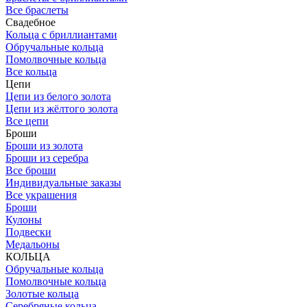
Все браслеты
Свадебное
Кольца с бриллиантами
Обручальные кольца
Помолвочные кольца
Все кольца
Цепи
Цепи из белого золота
Цепи из жёлтого золота
Все цепи
Броши
Броши из золота
Броши из серебра
Все броши
Индивидуальные заказы
Все украшения
Броши
Кулоны
Подвески
Медальоны
КОЛЬЦА
Обручальные кольца
Помолвочные кольца
Золотые кольца
Серебряные кольца