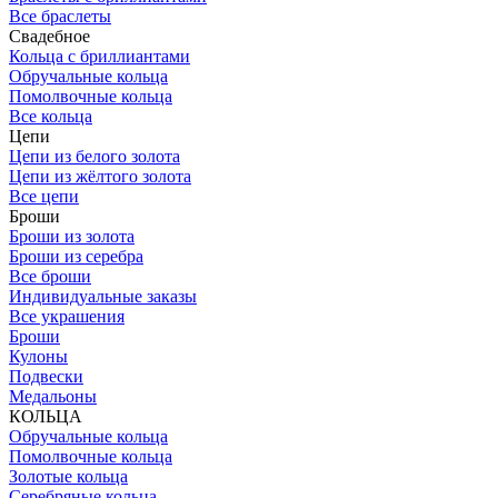
Все браслеты
Свадебное
Кольца с бриллиантами
Обручальные кольца
Помолвочные кольца
Все кольца
Цепи
Цепи из белого золота
Цепи из жёлтого золота
Все цепи
Броши
Броши из золота
Броши из серебра
Все броши
Индивидуальные заказы
Все украшения
Броши
Кулоны
Подвески
Медальоны
КОЛЬЦА
Обручальные кольца
Помолвочные кольца
Золотые кольца
Серебряные кольца