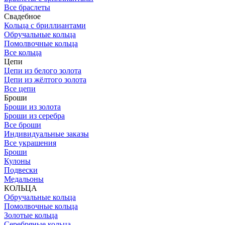
Все браслеты
Свадебное
Кольца с бриллиантами
Обручальные кольца
Помолвочные кольца
Все кольца
Цепи
Цепи из белого золота
Цепи из жёлтого золота
Все цепи
Броши
Броши из золота
Броши из серебра
Все броши
Индивидуальные заказы
Все украшения
Броши
Кулоны
Подвески
Медальоны
КОЛЬЦА
Обручальные кольца
Помолвочные кольца
Золотые кольца
Серебряные кольца