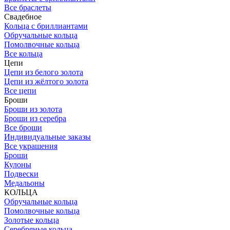
Все браслеты
Свадебное
Кольца с бриллиантами
Обручальные кольца
Помолвочные кольца
Все кольца
Цепи
Цепи из белого золота
Цепи из жёлтого золота
Все цепи
Броши
Броши из золота
Броши из серебра
Все броши
Индивидуальные заказы
Все украшения
Броши
Кулоны
Подвески
Медальоны
КОЛЬЦА
Обручальные кольца
Помолвочные кольца
Золотые кольца
Серебряные кольца