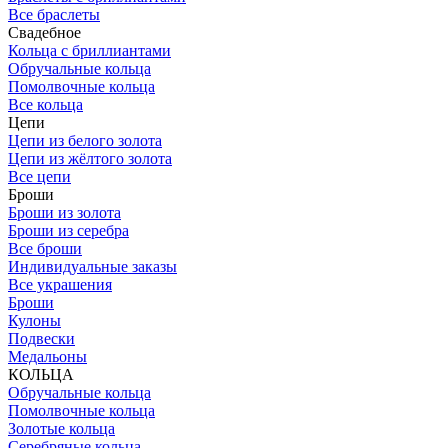
Все браслеты
Свадебное
Кольца с бриллиантами
Обручальные кольца
Помолвочные кольца
Все кольца
Цепи
Цепи из белого золота
Цепи из жёлтого золота
Все цепи
Броши
Броши из золота
Броши из серебра
Все броши
Индивидуальные заказы
Все украшения
Броши
Кулоны
Подвески
Медальоны
КОЛЬЦА
Обручальные кольца
Помолвочные кольца
Золотые кольца
Серебряные кольца