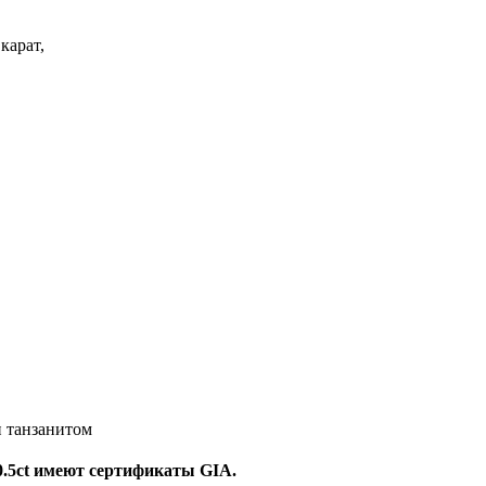
 карат,
и танзанитом
0.5ct имеют сертификаты GIA.