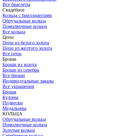
Все браслеты
Свадебное
Кольца с бриллиантами
Обручальные кольца
Помолвочные кольца
Все кольца
Цепи
Цепи из белого золота
Цепи из жёлтого золота
Все цепи
Броши
Броши из золота
Броши из серебра
Все броши
Индивидуальные заказы
Все украшения
Броши
Кулоны
Подвески
Медальоны
КОЛЬЦА
Обручальные кольца
Помолвочные кольца
Золотые кольца
Серебряные кольца