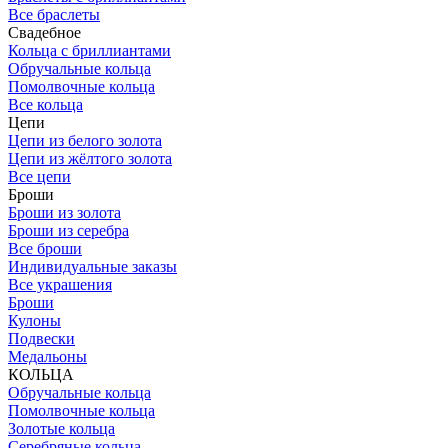
Все браслеты
Свадебное
Кольца с бриллиантами
Обручальные кольца
Помолвочные кольца
Все кольца
Цепи
Цепи из белого золота
Цепи из жёлтого золота
Все цепи
Броши
Броши из золота
Броши из серебра
Все броши
Индивидуальные заказы
Все украшения
Броши
Кулоны
Подвески
Медальоны
КОЛЬЦА
Обручальные кольца
Помолвочные кольца
Золотые кольца
Серебряные кольца