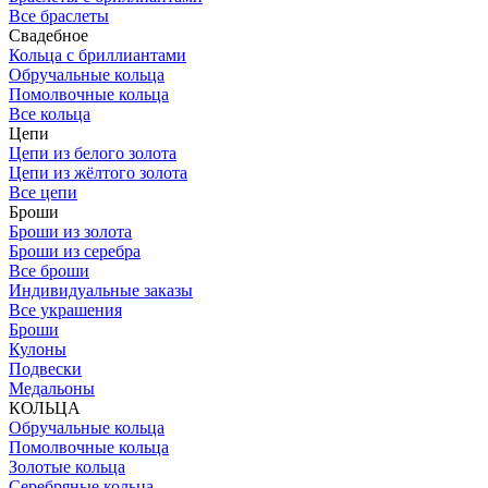
Все браслеты
Свадебное
Кольца с бриллиантами
Обручальные кольца
Помолвочные кольца
Все кольца
Цепи
Цепи из белого золота
Цепи из жёлтого золота
Все цепи
Броши
Броши из золота
Броши из серебра
Все броши
Индивидуальные заказы
Все украшения
Броши
Кулоны
Подвески
Медальоны
КОЛЬЦА
Обручальные кольца
Помолвочные кольца
Золотые кольца
Серебряные кольца